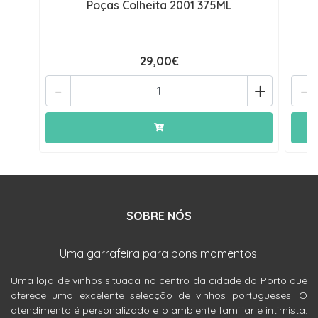
Poças Colheita 2001 375ML
29,00€
-
+
-
SOBRE NÓS
Uma garrafeira para bons momentos!
Uma loja de vinhos situada no centro da cidade do Porto que
oferece uma excelente selecção de vinhos portugueses. O
atendimento é personalizado e o ambiente familiar e intimista.