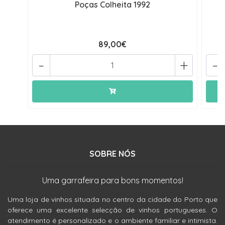
Poças Colheita 1992
89,00€
-
+
-
SOBRE NÓS
Uma garrafeira para bons momentos!
Uma loja de vinhos situada no centro da cidade do Porto que
oferece uma excelente selecção de vinhos portugueses. O
atendimento é personalizado e o ambiente familiar e intimista.