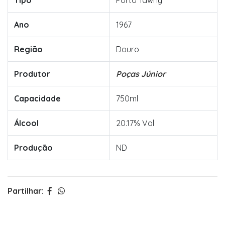
Tipo
Porto Tawny
Ano
1967
Região
Douro
Produtor
Poças Júnior
Capacidade
750ml
Álcool
20.17% Vol
Produção
ND
Partilhar: