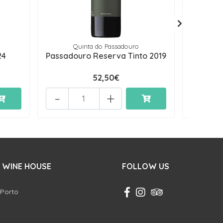
Quinta do Passadouro
24
Passadouro Reserva Tinto 2019
Passa
52,50€
-
+
-
 WINE HOUSE
FOLLOW US
 Porto