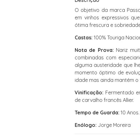
Descrição
O objetivo da marca Passa
em vinhos expressivos qu
ótima frescura e sobriedade
Castas:
100% Touriga Nacio
Nota de Prova:
Nariz mui
combinadas com especiari
alguma austeridade que lhe
momento óptimo de evoluçã
idade mas ainda mantém o v
Vinificação:
Fermentado em
de carvalho francês Allier.
Tempo de Guarda:
10 Anos.
Enólogo:
Jorge Moreira