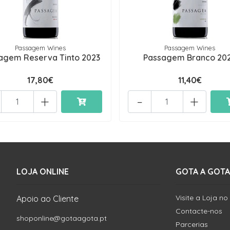
Passagem Wines
Passagem Wines
agem Reserva Tinto 2023
Passagem Branco 20
17,80€
11,40€
+
-
+
LOJA ONLINE
GOTA A GOTA
Visite a Loja no
Apoio ao Cliente
Contacte-nos
shoponline@gotaagota.pt
Parcerias