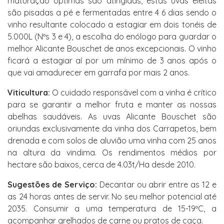
maturação óptimas são atingidas, estas uvas eleitas
são pisadas a pé e fermentadas entre 4 6 dias sendo o
vinho resultante colocado a estagiar em dois tonéis de
5.000L (Nºs 3 e 4), a escolha do enólogo para guardar o
melhor Alicante Bouschet de anos excepcionais. O vinho
ficará a estagiar aí por um mínimo de 3 anos após o
que vai amadurecer em garrafa por mais 2 anos.
Viticultura:
O cuidado responsável com a vinha é crítico
para se garantir a melhor fruta e manter as nossas
abelhas saudáveis. As uvas Alicante Bouschet são
oriundas exclusivamente da vinha dos Carrapetos, bem
drenada e com solos de aluvião uma vinha com 25 anos
na altura da vindima. Os rendimentos médios por
hectare são baixos, cerca de 4.03t/Ha desde 2010.
Sugestões de Serviço:
Decantar ou abrir entre as 12 e
as 24 horas antes de servir. No seu melhor potencial até
2035. Consumir a uma temperatura de 15-19ºC, a
acompanhar grelhados de carne ou pratos de caça.