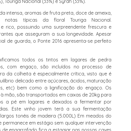
, Touriga Nacional (33%) e Syrah (33%).
a intensa, aromas de fruta preta, doce de ameixa,
 notas típicas da floral Touriga Nacional.
o e rico, possuindo uma surpreendente frescura e
erantes que asseguram a sua longevidade. Apesar
ial de guarda, o Ponte 2016 apresenta-se perfeito
ficamos todos os tintos em lagares de pedra
os, com engaço, são incluídos no processo de
a da colheita é especialmente crítica, visto que é
ilíbrio delicado entre açúcares, ácidos, maturação
inos, etc) bem como a lignificação do engaço. Os
 à mão, são transportados em caixas de 20kg para
s a pé em lagares e deixados a fermentar por
ias. Este vinho jovem terá a sua fermentação
 largos tonéis de madeira (5.000L) Em meados do
que permanece em estágio sem qualquer intervenção
s de engarrafado fica a estagiar nas nossas caves