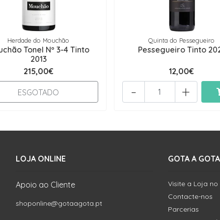
Herdade do Mouchão
Quinta do Pessegueiro
chão Tonel Nº 3-4 Tinto
Pessegueiro Tinto 20
2013
215,00€
12,00€
-
+
ESGOTADO
LOJA ONLINE
GOTA A GOTA
Visite a Loja no
Apoio ao Cliente
Contacte-nos
shoponline@gotaagota.pt
Parcerias