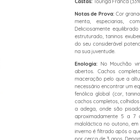
Castas:
Touriga Franca (33%)
Notas de Prova:
Cor granad
menta, especiarias, com
Deliciosamente equilibrad
estruturado, taninos exub
do seu considerável potenc
na sua juventude.
Enologia:
No Mouchão vini
abertos. Cachos complet
maceração pelo que a altur
necessário encontrar um equ
fenólica global (cor, tan
cachos completos, colhidos
a adega, onde são pisado
aproximadamente 5 a 7 d
maloláctica no outono, em
inverno é filtrado após o 
por cerca de 3 anos. Depoi