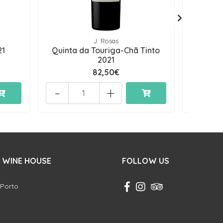
J. Rosas
21
Quinta da Touriga-Chã Tinto
Grandes 
2021
82,50€
-
+
-
 WINE HOUSE
FOLLOW US
 Porto