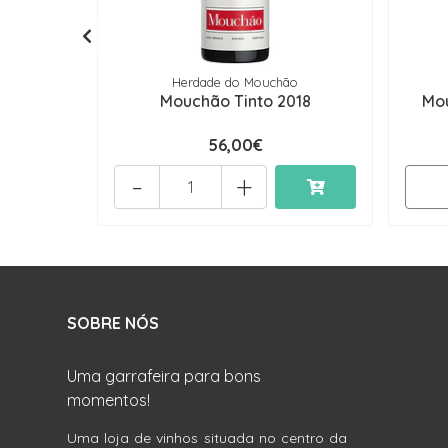
Herdade do Mouchão
Mouchão Tinto 2018
Mou
56,00€
-
+
SOBRE NÓS
Uma garrafeira para bons
momentos!
Uma loja de vinhos situada no centro da