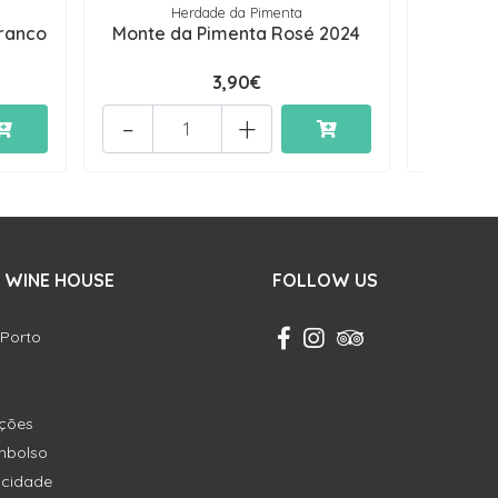
Herdade da Pimenta
Se
Branco
Monte da Pimenta Rosé 2024
Espuma
3,90€
-
+
-
 WINE HOUSE
FOLLOW US
 Porto
ições
embolso
vacidade