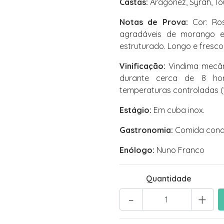
Castas:
Aragonez, Syrah, Tou
Notas de Prova:
Cor: Ros
agradáveis de morango e 
estruturado. Longo e fresco
Vinificação:
Vindima mecâni
durante cerca de 8 ho
temperaturas controladas (1
Estágio:
Em cuba inox.
Gastronomia:
Comida condi
Enólogo:
Nuno Franco
Quantidade
-
+