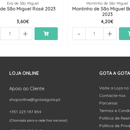
Eira de São Miguel
Montinho de São Miguel
 de São Miguel Rosé 2023
Montinho de São Miguel 
2023
3,60€
4,20€
+
-
+
LOJA ONLINE
GOTA A GOTA
Visite a Loja no
Apoio ao Cliente
Contacte-nos
shoponline@gotaagota.pt
Parcerias
Termos e Cond
+351 223 197 854
Política de Re
(Chamada para a rede fixa nacional)
Política de Pri