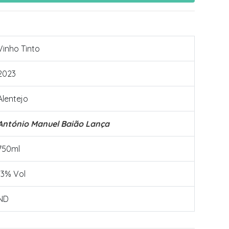
Vinho Tinto
2023
Alentejo
António Manuel Baião Lança
750ml
13% Vol
ND