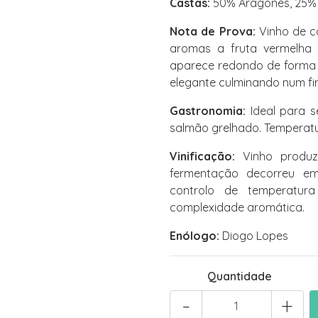
Castas:
50% Aragonês, 25% T
Nota de Prova:
Vinho de co
aromas a fruta vermelha 
aparece redondo de forma 
elegante culminando num fin
Gastronomia:
Ideal para s
salmão grelhado. Temperatu
Vinificação:
Vinho produzi
fermentação decorreu e
controlo de temperatur
complexidade aromática.
Enólogo:
Diogo Lopes
Quantidade
-
+