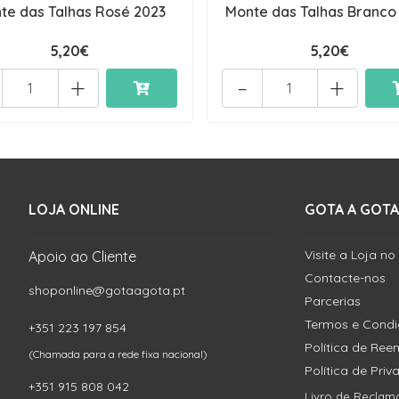
te das Talhas Rosé 2023
Monte das Talhas Branco
5,20€
5,20€
+
-
+
LOJA ONLINE
GOTA A GOTA
Visite a Loja no
Apoio ao Cliente
Contacte-nos
shoponline@gotaagota.pt
Parcerias
Termos e Cond
+351 223 197 854
Política de Re
(Chamada para a rede fixa nacional)
Política de Pri
+351 915 808 042
Livro de Reclam