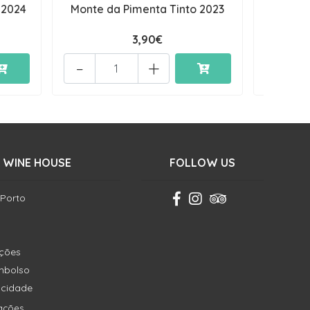
 2024
Monte da Pimenta Tinto 2023
Dama 
3,90€
-
+
-
 WINE HOUSE
FOLLOW US
 Porto
ições
embolso
vacidade
ações