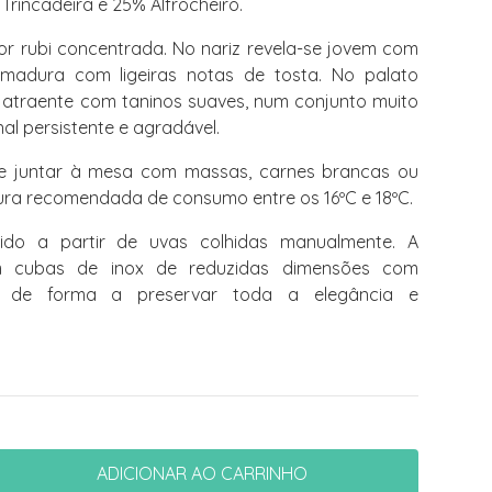
rincadeira e 25% Alfrocheiro.
r rubi concentrada. No nariz revela-se jovem com
madura com ligeiras notas de tosta. No palato
atraente com taninos suaves, num conjunto muito
al persistente e agradável.
e juntar à mesa com massas, carnes brancas ou
ra recomendada de consumo entre os 16ºC e 18ºC.
do a partir de uvas colhidas manualmente. A
m cubas de inox de reduzidas dimensões com
a de forma a preservar toda a elegância e