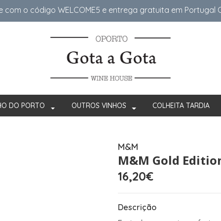
e com o código WELCOME5 e entrega gratuita em Portugal Co
HO DO PORTO
OUTROS VINHOS
COLHEITA TARDIA
M&M
M&M Gold Editio
16,20€
Descrição