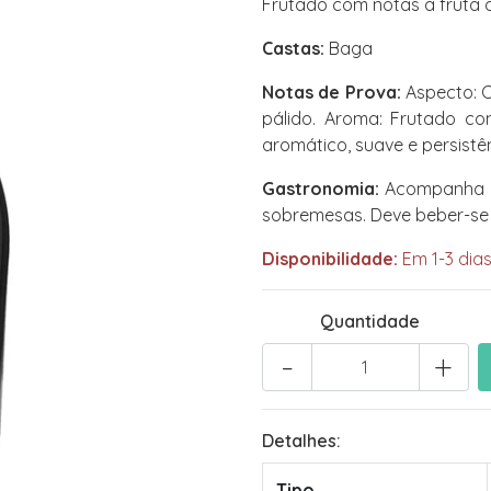
Frutado com notas a fruta d
Castas:
Baga
Notas de Prova:
Aspecto: Cr
pálido. Aroma: Frutado co
aromático, suave e persistên
Gastronomia:
Acompanha be
sobremesas. Deve beber-se f
Disponibilidade:
Em 1-3 dias
Quantidade
-
+
Detalhes:
Tipo