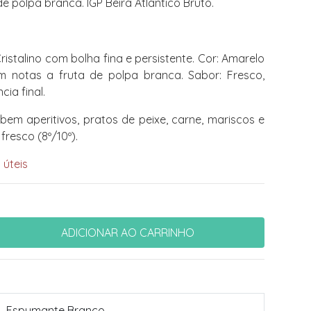
e polpa branca. IGP Beira Atlântico Bruto.
istalino com bolha fina e persistente. Cor: Amarelo
m notas a fruta de polpa branca. Sabor: Fresco,
cia final.
m aperitivos, pratos de peixe, carne, mariscos e
resco (8º/10º).
 úteis
Espumante Branco