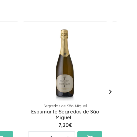
Segredos de São Miguel
o
Espumante Segredos de São
Valla
Miguel ..
7,20€