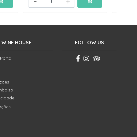
-
+
-
 WINE HOUSE
FOLLOW US
 Porto
ições
embolso
vacidade
ações