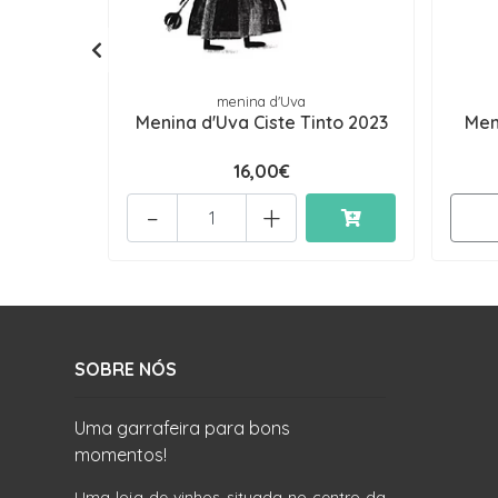
menina d'Uva
Menina d'Uva Ciste Tinto 2023
Men
16,00€
-
+
SOBRE NÓS
Uma garrafeira para bons
momentos!
Uma loja de vinhos situada no centro da