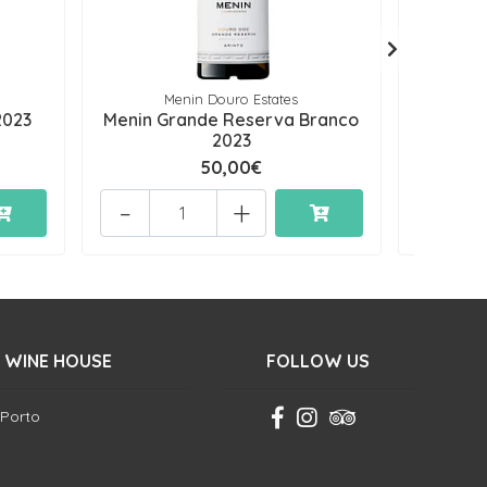
Menin Douro Estates
2023
Menin Grande Reserva Branco
Con
2023
50,00€
-
+
-
 WINE HOUSE
FOLLOW US
 Porto