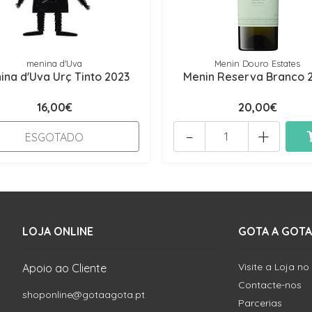
menina d'Uva
Menin Douro Estates
ina d'Uva Urç Tinto 2023
Menin Reserva Branco 
16,00€
20,00€
-
+
ESGOTADO
LOJA ONLINE
GOTA A GOTA
Visite a Loja no
Apoio ao Cliente
Contacte-nos
shoponline@gotaagota.pt
Parcerias