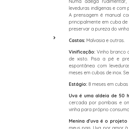
Numa adega rudimentar, 
leveduras indígenas e com p
A prensagem é manual com
principalmente em cuba de 
preservar a pureza do vinho
Castas:
Malvasia e outras.
Vinificação:
Vinho branco d
de xisto. Pisa a pé e pr
espontânea com leveduras
meses em cubas de inox. Se
Estágio:
8 meses em cubas 
Uva é uma aldeia de 50 h
cercada por pombais e on
vinha para próprio consumo
Menina d’uva é o projeto 
meus pais, Uva, por amor à t