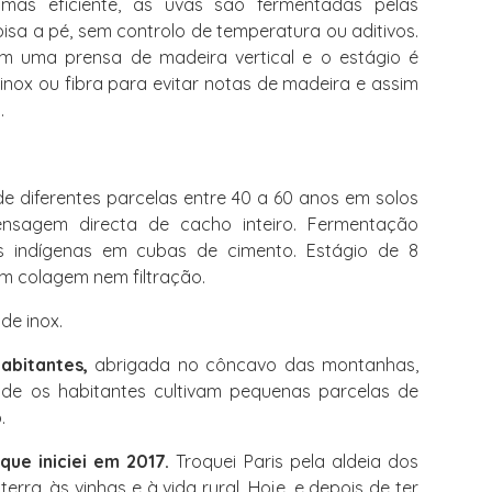
mas eficiente, as uvas são fermentadas pelas
isa a pé, sem controlo de temperatura ou aditivos.
 uma prensa de madeira vertical e o estágio é
inox ou fibra para evitar notas de madeira e assim
.
e diferentes parcelas entre 40 a 60 anos em solos
ensagem directa de cacho inteiro. Fermentação
 indígenas em cubas de cimento. Estágio de 8
m colagem nem filtração.
de inox.
abitantes,
abrigada no côncavo das montanhas,
de os habitantes cultivam pequenas parcelas de
.
que iniciei em 2017.
Troquei Paris pela aldeia dos
erra, às vinhas e à vida rural. Hoje, e depois de ter