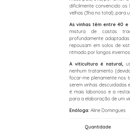
dificilmente convencido os
velhas (3ha no total), para
As vinhas têm entre 40 e
mistura de castas trad
profundamente adaptadas a
repousam em solos de xisto
ritmado por longos invernos
A viticultura é natural,
us
nenhum tratamento (devido 
focar-me plenamente nos t
serem vinhas descuidadas e
é mais laborioso e a rest
para a elaboração de um vin
Enóloga:
Aline Domingues
Quantidade