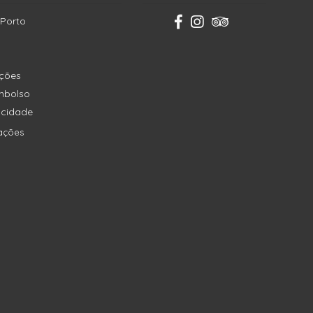
 Porto
ições
embolso
vacidade
ações