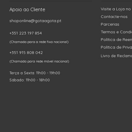
Visite a Loja no
Apoio ao Cliente
Contacte-nos
shoponline@gotaagota.pt
Parcerias
Termos e Cond
+351 223 197 854
Política de Re
(Chamada para a rede fixa nacional)
Política de Pri
+351 915 808 042
Livro de Reclam
(Chamada para rede móvel nacional)
Terça a Sexta: 11h00 - 19h00
Sábado: 11h00 - 18h00