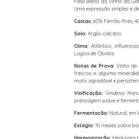
Field Blend da Vinha da Ga
Uma expressão simples e dir
Castas:
60% Fernão Pires, 40
Solo:
Argilo-calcário
Clima:
Atlântico, influenc
Lagoa de Óbidos.
Notas de Prova:
Vinho de c
frescos e alguma mineralid
muito agradável e persisten
Vinificação:
Vindima Manua
prensagem suave e ferment
Fermentação:
Natural, em l
Estágio:
10 meses sobre bor
Harmonização:
Ideal para 