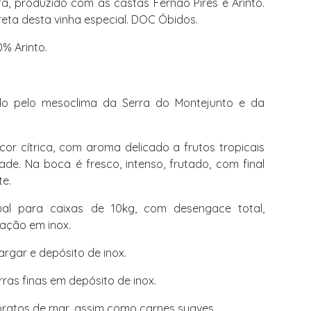
fa, produzido com as castas Fernão Pires e Arinto.
eta desta vinha especial. DOC Óbidos.
% Arinto.
iado pelo mesoclima da Serra do Montejunto e da
or cítrica, com aroma delicado a frutos tropicais
ade. Na boca é fresco, intenso, frutado, com final
te.
l para caixas de 10kg, com desengace total,
ação em inox.
argar e depósito de inox.
ras finas em depósito de inox.
pratos de mar, assim como carnes suaves.