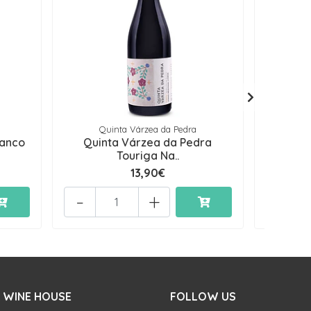
Quinta Várzea da Pedra
Q
ranco
Quinta Várzea da Pedra
Quinta 
Touriga Na..
13,90€
-
+
-
 WINE HOUSE
FOLLOW US