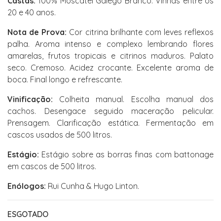
Castas:
100% Moscatel Galego Branco. Vinhas entre os
20 e 40 anos.
Nota de Prova:
Cor citrina brilhante com leves reflexos
palha. Aroma intenso e complexo lembrando flores
amarelas, frutos tropicais e citrinos maduros. Palato
seco. Cremoso. Acidez crocante. Excelente aroma de
boca. Final longo e refrescante.
Vinificação:
Colheita manual. Escolha manual dos
cachos. Desengace seguido maceração pelicular.
Prensagem. Clarificação estática. Fermentação em
cascos usados de 500 litros.
Estágio:
Estágio sobre as borras finas com battonage
em cascos de 500 litros.
Enólogos:
Rui Cunha & Hugo Linton.
ESGOTADO