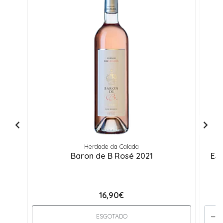
Herdade da Calada
Baron de B Rosé 2021
Esp
16,90€
-
ESGOTADO