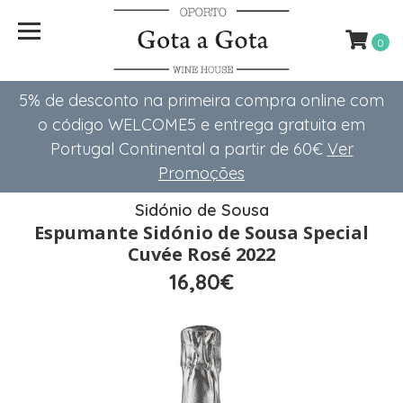
0
5% de desconto na primeira compra online com
o código WELCOME5 e entrega gratuita em
Portugal Continental a partir de 60€
Ver
Promoções
Sidónio de Sousa
Espumante Sidónio de Sousa Special
Cuvée Rosé 2022
16,80€