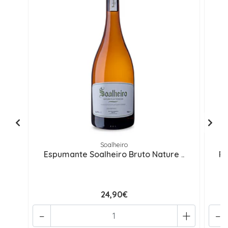
Soalheiro
Espumante Soalheiro Bruto Nature ..
Re
24,90€
-
+
-