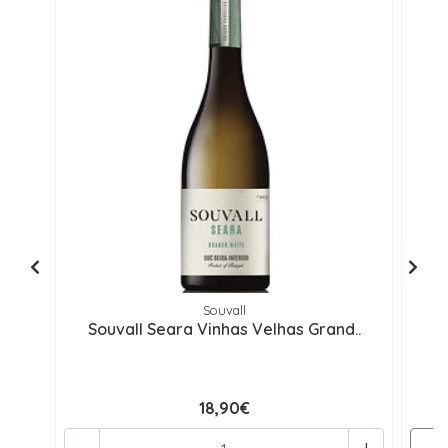
Souvall
Souvall Seara Vinhas Velhas Grand..
B
18,90€