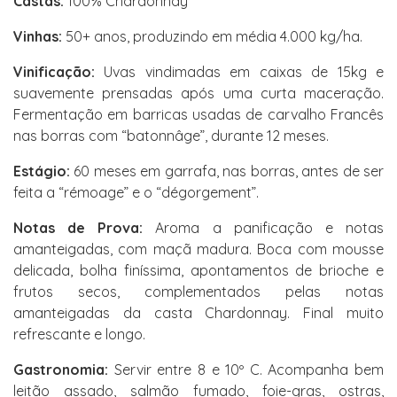
Castas:
100% Chardonnay
Vinhas:
50+ anos, produzindo em média 4.000 kg/ha.
Vinificação:
Uvas vindimadas em caixas de 15kg e
suavemente prensadas após uma curta maceração.
Fermentação em barricas usadas de carvalho Francês
nas borras com “batonnâge”, durante 12 meses.
Estágio:
60 meses em garrafa, nas borras, antes de ser
feita a “rémoage” e o “dégorgement”.
Notas de Prova:
Aroma a panificação e notas
amanteigadas, com maçã madura. Boca com mousse
delicada, bolha finíssima, apontamentos de brioche e
frutos secos, complementados pelas notas
amanteigadas da casta Chardonnay. Final muito
refrescante e longo.
Gastronomia:
Servir entre 8 e 10º C. Acompanha bem
leitão assado, salmão fumado, foie-gras, ostras,