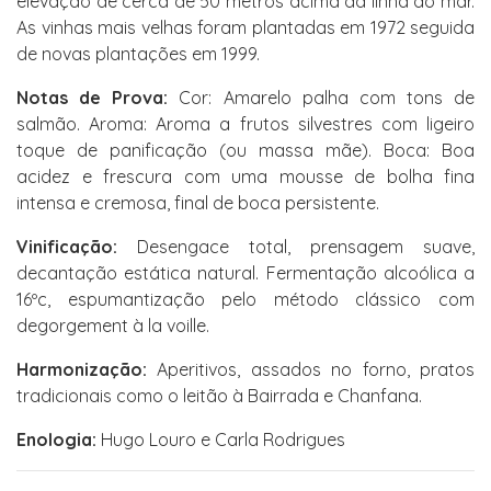
elevação de cerca de 50 metros acima da linha do mar.
As vinhas mais velhas foram plantadas em 1972 seguida
de novas plantações em 1999.
Notas de Prova:
Cor: Amarelo palha com tons de
salmão. Aroma: Aroma a frutos silvestres com ligeiro
toque de panificação (ou massa mãe). Boca: Boa
acidez e frescura com uma mousse de bolha fina
intensa e cremosa, final de boca persistente.
Vinificação:
Desengace total, prensagem suave,
decantação estática natural. Fermentação alcoólica a
16ºc, espumantização pelo método clássico com
degorgement à la voille.
Harmonização:
Aperitivos, assados no forno, pratos
tradicionais como o leitão à Bairrada e Chanfana.
Enologia:
Hugo Louro e Carla Rodrigues