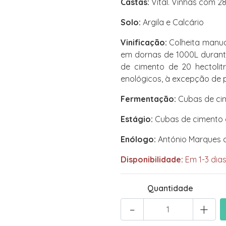
Castas:
Vital. Vinhas com 28
Solo:
Argila e Calcário
Vinificação:
Colheita manua
em dornas de 1000L durant
de cimento de 20 hectolit
enológicos, à excepção de 
Fermentação:
Cubas de cim
Estágio:
Cubas de cimento d
Enólogo:
António Marques d
Disponibilidade:
Em 1-3 dias
Quantidade
-
+