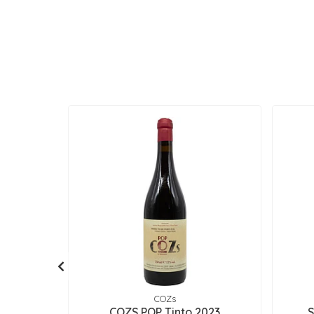
COZs
COZS POP Tinto 2023
S