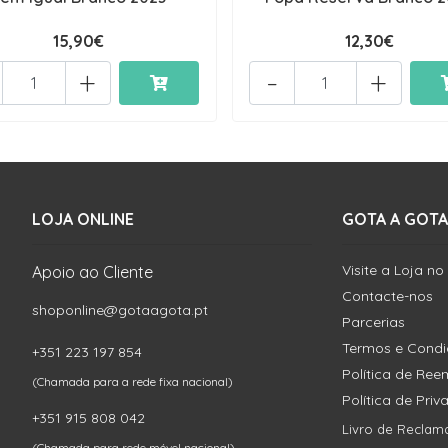
15,90€
12,30€
+
-
+
LOJA ONLINE
GOTA A GOTA
Visite a Loja no
Apoio ao Cliente
Contacte-nos
shoponline@gotaagota.pt
Parcerias
Termos e Cond
+351 223 197 854
Política de Re
(Chamada para a rede fixa nacional)
Política de Pri
+351 915 808 042
Livro de Reclam
(Chamada para rede móvel nacional)