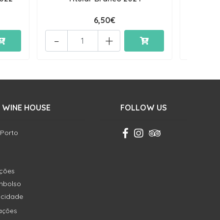
6,50€
-
+
-
 WINE HOUSE
FOLLOW US
 Porto
ições
embolso
vacidade
ações