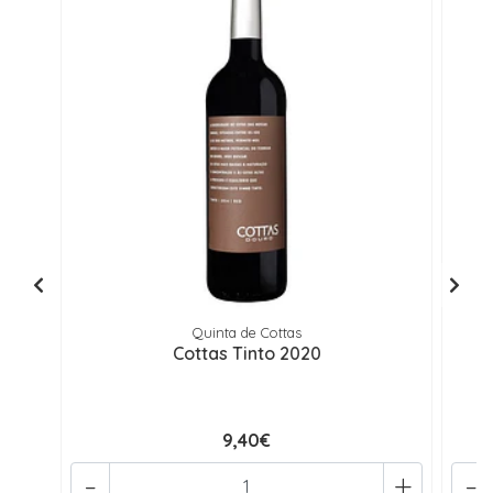
Quinta de Cottas
Cottas Tinto 2020
C
9,40€
-
+
-