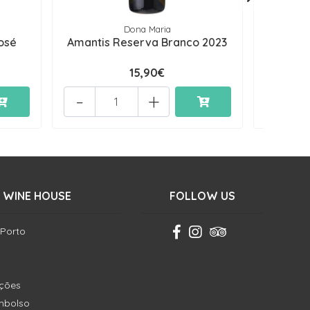
Dona Maria
osé
Amantis Reserva Branco 2023
Casa Re
15,90€
-
+
 WINE HOUSE
FOLLOW US
 Porto
ições
embolso