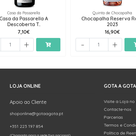
Casa da Passarella
Quinta de Chocapalha
Casa da Passarella A
Chocapalha Reserva R
Descoberta T..
2023
7,10€
16,90€
+
-
+
LOJA ONLINE
GOTA A GOTA
Visite a Loja no
Apoio ao Cliente
Contacte-nos
shoponline@gotaagota.pt
Parcerias
Termos e Cond
+351 223 197 854
Política de Re
(Chamada para a rede fixa nacional)