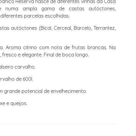
Abanico Reserva nasce de diferentes vinhas da Casa
se numa ampla gama de castas autóctones,
 diferentes parcelas escolhidas.
s autóctones (Bical, Cerceal, Barcelo, Terrantez,
ca. Aroma citrino com nota de frutas brancas. Na
fresco e elegante. Final de boca longo.
seiro carvalho.
rvalho de 600l.
 grande potencial de envelhecimento.
xe e queijos.