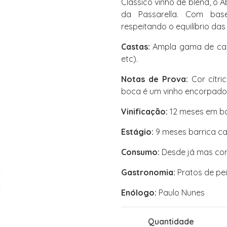
Clássico vinho de blend, o 
da Passarella. Com ba
respeitando o equilíbrio das
Castas:
Ampla gama de casta
etc).
Notas de Prova:
Cor cítri
boca é um vinho encorpado, 
Vinificação:
12 meses em bal
Estágio:
9 meses barrica ca
Consumo:
Desde já mas com
Gastronomia:
Pratos de pei
Enólogo:
Paulo Nunes
Quantidade