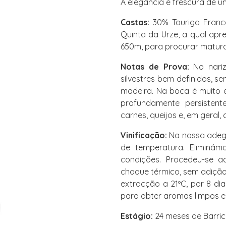
A elegância e frescura de u
Castas:
30% Touriga Franca
Quinta da Urze, a qual apr
650m, para procurar matura
Notas de Prova:
No nariz
silvestres bem definidos, 
madeira. Na boca é muito e
profundamente persisten
carnes, queijos e, em geral, 
Vinificação:
Na nossa adega
de temperatura. Eliminá
condições. Procedeu-se 
choque térmico, sem adição
extracção a 21ºC, por 8 dia
para obter aromas limpos e
Estágio:
24 meses de Barric