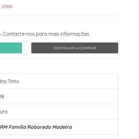
 úteis
. Contacte-nos para mais informações.
CONTINUAR A COMPRAR
nho Tinto
18
uro
RM Família Roboredo Madeira