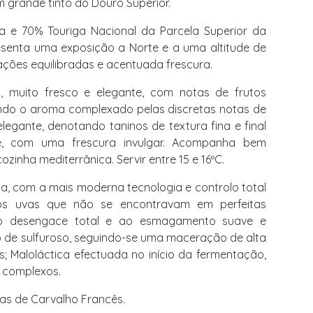
m grande tinto do Douro Superior.
 e 70% Touriga Nacional da Parcela Superior da
esenta uma exposição a Norte e a uma altitude de
ções equilibradas e acentuada frescura.
, muito fresco e elegante, com notas de frutos
sendo o aroma complexado pelas discretas notas de
legante, denotando taninos de textura fina e final
te, com uma frescura invulgar. Acompanha bem
cozinha mediterrânica. Servir entre 15 e 16ºC.
, com a mais moderna tecnologia e controlo total
mos uvas que não se encontravam em perfeitas
ao desengace total e ao esmagamento suave e
 de sulfuroso, seguindo-se uma maceração de alta
s; Maloláctica efectuada no início da fermentação,
 complexos.
as de Carvalho Francês.