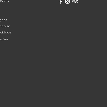
 Porto
ições
embolso
vacidade
ações