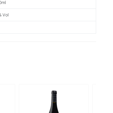
0ml
% Vol
D