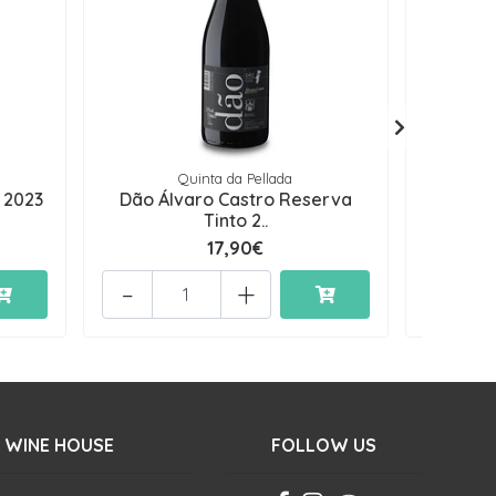
Quinta da Pellada
 2023
Dão Álvaro Castro Reserva
Poças
Tinto 2..
17,90€
-
+
-
 WINE HOUSE
FOLLOW US