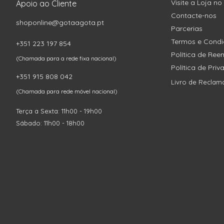
Visite a Loja no
Apoio ao Cliente
Contacte-nos
shoponline@gotaagota.pt
Parcerias
Termos e Cond
+351 223 197 854
Política de Re
(Chamada para a rede fixa nacional)
Política de Pri
+351 915 808 042
Livro de Reclam
(Chamada para rede móvel nacional)
Terça a Sexta: 11h00 - 19h00
Sábado: 11h00 - 18h00