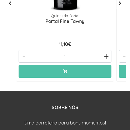
Quinta do Portal
Portal Fine Tawny
11,10€
-
+
-
SOBRE NÓS
Uma garrafeira para bons momentos!