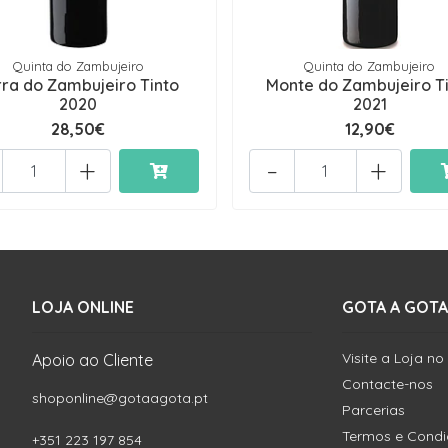
Quinta do Zambujeiro
Quinta do Zambujeiro
rra do Zambujeiro Tinto
Monte do Zambujeiro T
2020
2021
28,50€
12,90€
+
-
+
LOJA ONLINE
GOTA A GOTA
Visite a Loja no
Apoio ao Cliente
Contacte-nos
shoponline@gotaagota.pt
Parcerias
Termos e Cond
+351 223 197 854