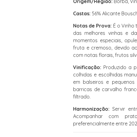
Origem/Região:
Borba, Vin
Castas:
56% Alicante Bousche
Notas de Prova:
É o Vinho 
das melhores vinhas e d
momentos especiais, opule
fruta e cremoso, devido ao
com notas florais, frutos sil
Vinificação:
Produzido a pa
colhidas e escolhidas man
em balseiros e pequenos 
barricas de carvalho franc
filtrado.
Harmonização:
Servir ent
Acompanhar com prato
preferencialmente entre 202