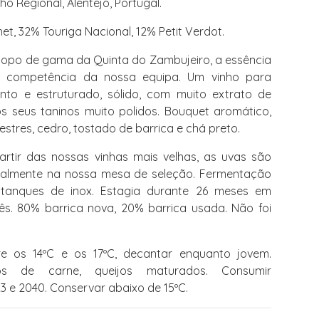
ho Regional, Alentejo, Portugal.
t, 32% Touriga Nacional, 12% Petit Verdot.
topo de gama da Quinta do Zambujeiro, a essência
a competência da nossa equipa. Um vinho para
nto e estruturado, sólido, com muito extrato de
s seus taninos muito polidos. Bouquet aromático,
vestres, cedro, tostado de barrica e chá preto.
rtir das nossas vinhas mais velhas, as uvas são
ualmente na nossa mesa de seleção. Fermentação
tanques de inox. Estagia durante 26 meses em
ês. 80% barrica nova, 20% barrica usada. Não foi
re os 14ºC e os 17ºC, decantar enquanto jovem.
s de carne, queijos maturados. Consumir
3 e 2040. Conservar abaixo de 15ºC.