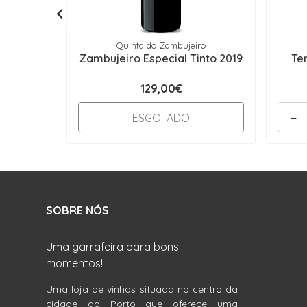
Quinta do Zambujeiro
Zambujeiro Especial Tinto 2019
Te
129,00€
-
ESGOTADO
SOBRE NÓS
Uma garrafeira para bons
momentos!
Uma loja de vinhos situada no centro da
cidade do Porto que oferece uma