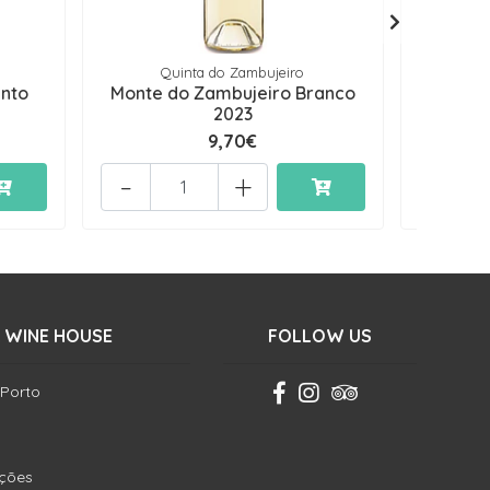
Quinta do Zambujeiro
Q
into
Monte do Zambujeiro Branco
Terra 
2023
9,70€
-
+
-
 WINE HOUSE
FOLLOW US
 Porto
ições