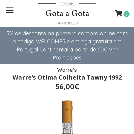
0
5% de desconto na primeira compra online com
o código WELCOME5 e entrega gratuita em
Portugal Continental a partir de 60€
Ver
Promoções
Warre's
Warre’s Otima Colheita Tawny 1992
56,00€