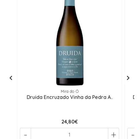
Mira do Ó
Druida Encruzado Vinha da Pedra A..
Dr
24,80€
-
+
-