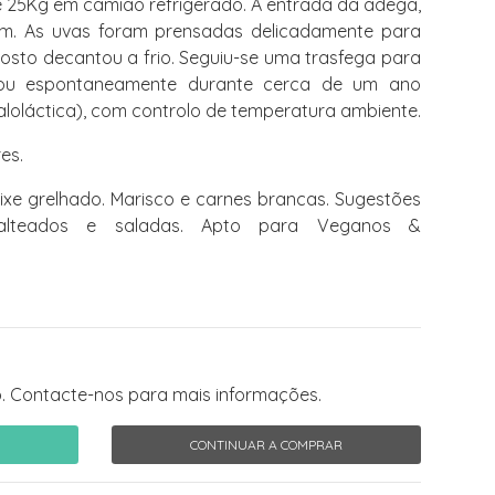
 25Kg em camião refrigerado. À entrada da adega,
em. As uvas foram prensadas delicadamente para
sto decantou a frio. Seguiu-se uma trasfega para
ou espontaneamente durante cerca de um ano
aloláctica), com controlo de temperatura ambiente.
es.
ixe grelhado. Marisco e carnes brancas. Sugestões
 salteados e saladas. Apto para Veganos &
. Contacte-nos para mais informações.
CONTINUAR A COMPRAR