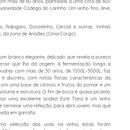
com mais de 60 anos, plantadas a uma cota de 600
ariedade Códega do Larinho. Um vinho fino, leve,
 Rabigato, Donzelinho, Cercial e outras. Vinhas
, da zona de Ansiães (Cima Corgo).
um branco elegante, delicado que revela a pureza
rroir que lhe dá origem. A fermentação longa a
udres com mais de 30 anos, de 1500L–3000L, faz
 é discreto, com notas florais características da
com uma base de citrinos e frutos do pomar e um
volume e estrutura. O fim de boca é quase picante,
por uma excelente acidez! Este Tiara é um vinho
e terminar uma refeição, para abrir jovem, mas que
vida em garrafa.
a selecção das uvas na vinha, estas foram