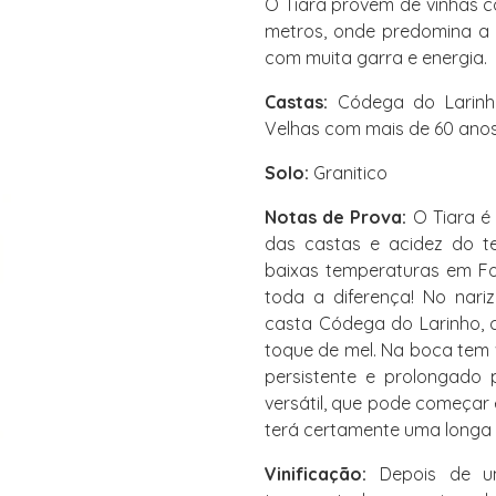
O Tiara provem de vinhas 
metros, onde predomina a v
com muita garra e energia.
Castas:
Códega do Larinho,
Velhas com mais de 60 anos
Solo:
Granitico
Notas de Prova:
O Tiara é 
das castas e acidez do te
baixas temperaturas em Fo
toda a diferença! No nariz
casta Códega do Larinho, 
toque de mel. Na boca tem 
persistente e prolongado 
versátil, que pode começar 
terá certamente uma longa 
Vinificação:
Depois de um