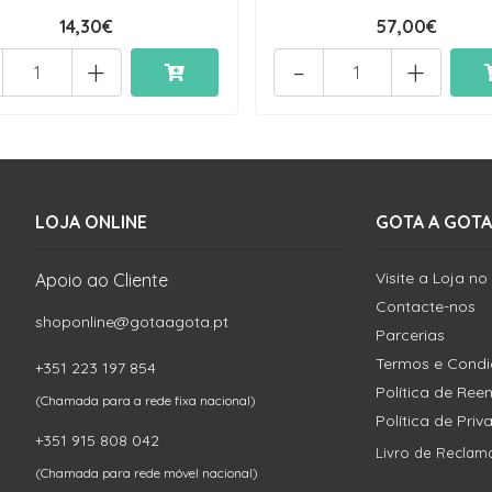
14,30€
57,00€
+
-
+
LOJA ONLINE
GOTA A GOTA
Visite a Loja no
Apoio ao Cliente
Contacte-nos
shoponline@gotaagota.pt
Parcerias
Termos e Cond
+351 223 197 854
Política de Re
(Chamada para a rede fixa nacional)
Política de Pri
+351 915 808 042
Livro de Reclam
(Chamada para rede móvel nacional)