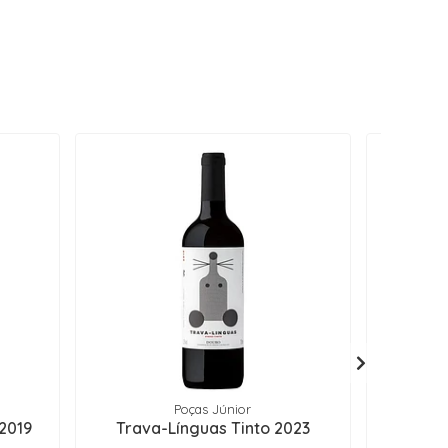
Poças Júnior
 2019
Trava-Línguas Tinto 2023
Por