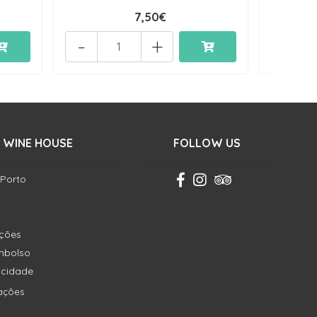
7,50€
-
+
-
 WINE HOUSE
FOLLOW US
 Porto
ições
embolso
vacidade
ações