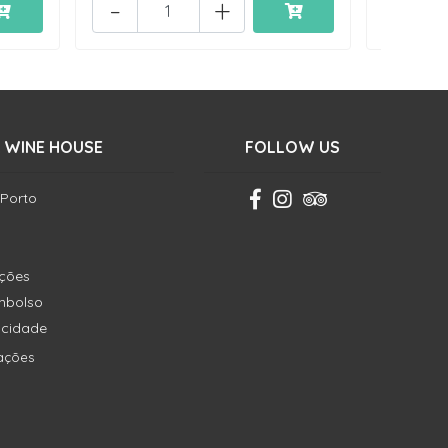
-
+
-
 WINE HOUSE
FOLLOW US
 Porto
ições
embolso
vacidade
ações