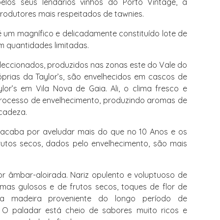
los seus lendários vinhos do Porto Vintage, a
rodutores mais respeitados de tawnies.
 um magnífico e delicadamente constituído lote de
m quantidades limitadas.
eleccionados, produzidos nas zonas este do Vale do
róprias da Taylor’s, são envelhecidos em cascos de
or’s em Vila Nova de Gaia. Ali, o clima fresco e
rocesso de envelhecimento, produzindo aromas de
cadeza.
 acaba por aveludar mais do que no 10 Anos e os
utos secos, dados pelo envelhecimento, são mais
r âmbar-aloirada. Nariz opulento e voluptuoso de
mas gulosos e de frutos secos, toques de flor de
da madeira proveniente do longo período de
 O paladar está cheio de sabores muito ricos e