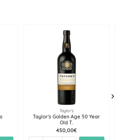
Taylor's
s
Taylor's Golden Age 50 Year
Po
Old T..
450,00€