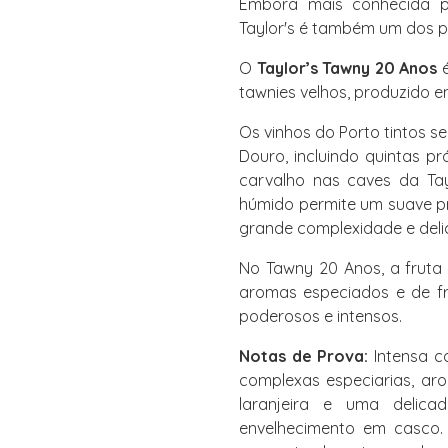
Embora mais conhecida pe
Taylor's é também um dos p
O
Taylor’s Tawny 20 Anos
é
tawnies velhos, produzido e
Os vinhos do Porto tintos s
Douro, incluindo quintas p
carvalho nas caves da Tayl
húmido permite um suave p
grande complexidade e deli
No Tawny 20 Anos, a fruta
aromas especiados e de fr
poderosos e intensos.
Notas de Prova:
Intensa co
complexas especiarias, aro
laranjeira e uma delica
envelhecimento em casco.