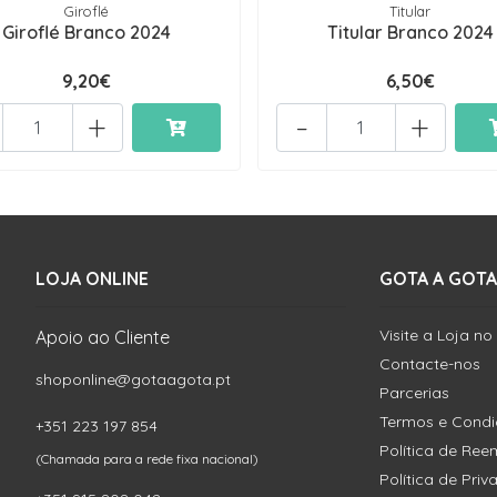
Giroflé
Titular
Giroflé Branco 2024
Titular Branco 2024
9,20€
6,50€
+
-
+
LOJA ONLINE
GOTA A GOTA
Visite a Loja no
Apoio ao Cliente
Contacte-nos
shoponline@gotaagota.pt
Parcerias
Termos e Cond
+351 223 197 854
Política de Re
(Chamada para a rede fixa nacional)
Política de Pri