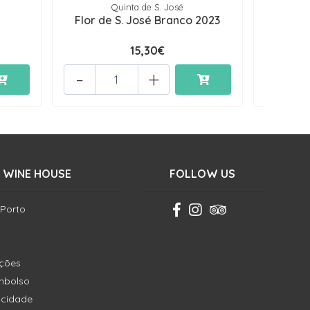
Quinta de S. José
Flor de S. José Branco 2023
Lacr
15,30€
-
+
-
 WINE HOUSE
FOLLOW US
 Porto
ições
embolso
vacidade