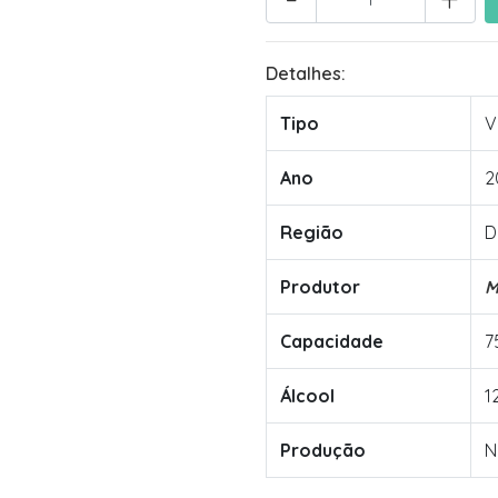
Detalhes:
Tipo
V
Ano
2
Região
D
Produtor
M
Capacidade
7
Álcool
1
Produção
N