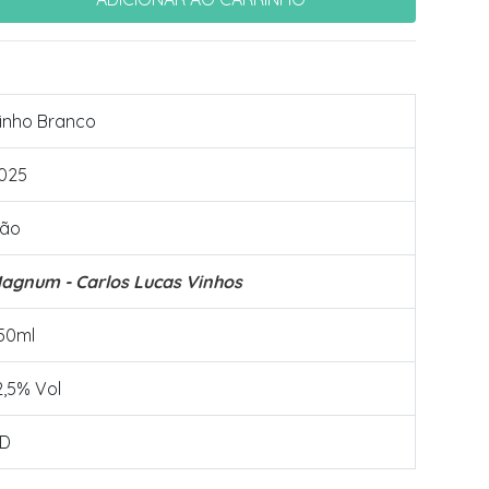
inho Branco
025
ão
agnum - Carlos Lucas Vinhos
50ml
2,5% Vol
D