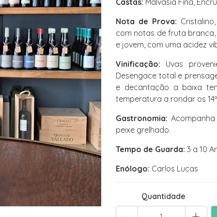
Castas:
Malvasia Fina, Encr
Nota de Prova:
Cristalino
com notas de fruta branca, 
e jovem, com uma acidez vib
Vinificação:
Uvas provenie
Desengace total e prensag
e decantação a baixa te
temperatura a rondar os 14º
Gastronomia:
Acompanha to
peixe grelhado.
Tempo de Guarda:
3 a 10 A
Enólogo:
Carlos Lucas
Quantidade
-
+