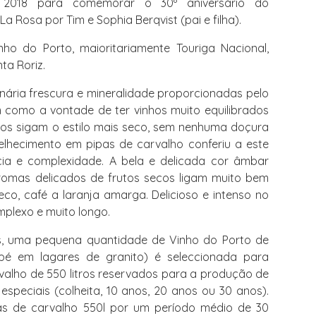
018 para comemorar o 30º aniversário do
 Rosa por Tim e Sophia Berqvist (pai e filha).
nho do Porto, maioritariamente Touriga Nacional,
ta Roriz.
nária frescura e mineralidade proporcionadas pelo
em como a vontade de ter vinhos muito equilibrados
tos sigam o estilo mais seco, sem nenhuma doçura
elhecimento em pipas de carvalho conferiu a este
ia e complexidade. A bela e delicada cor âmbar
romas delicados de frutos secos ligam muito bem
co, café a laranja amarga. Delicioso e intenso no
mplexo e muito longo.
, uma pequena quantidade de Vinho do Porto de
 pé em lagares de granito) é seleccionada para
valho de 550 litros reservados para a produção de
especiais (colheita, 10 anos, 20 anos ou 30 anos).
as de carvalho 550l por um período médio de 30