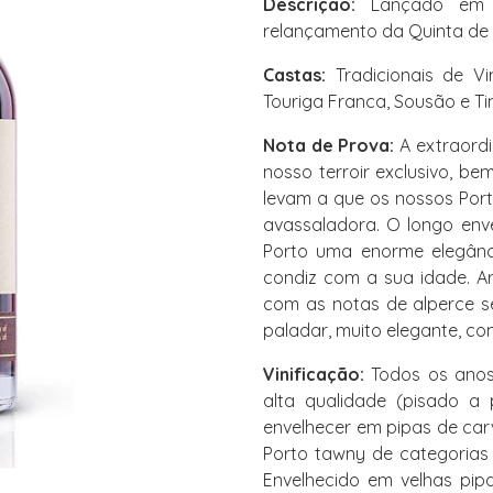
Descrição:
Lançado em 2
relançamento da Quinta de La
Castas:
Tradicionais de Vi
Touriga Franca, Sousão e Tin
Nota de Prova:
A extraordi
nosso terroir exclusivo, b
levam a que os nossos Por
avassaladora. O longo env
Porto uma enorme elegânc
condiz com a sua idade. A
com as notas de alperce se
paladar, muito elegante, co
Vinificação:
Todos os anos
alta qualidade (pisado a
envelhecer em pipas de car
Porto tawny de categorias 
Envelhecido em velhas pip