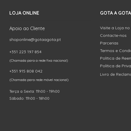
LOJA ONLINE
GOTA A GOTA
Visite a Loja no
Apoio ao Cliente
Contacte-nos
shoponline@gotaagota.pt
Parcerias
Termos e Cond
+351 223 197 854
Política de Re
(Chamada para a rede fixa nacional)
Política de Pri
+351 915 808 042
Livro de Reclam
(Chamada para rede móvel nacional)
Terça a Sexta: 11h00 - 19h00
Sábado: 11h00 - 18h00