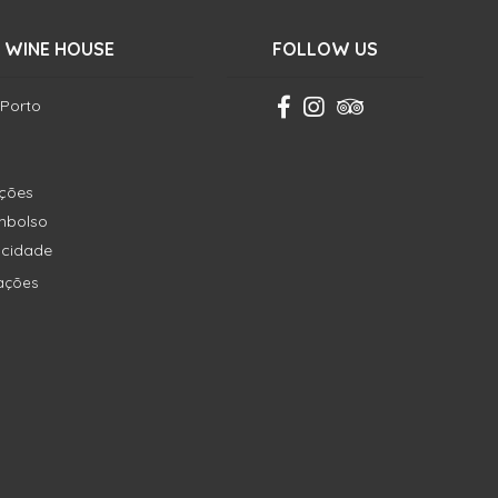
 WINE HOUSE
FOLLOW US
 Porto
ições
embolso
vacidade
ações