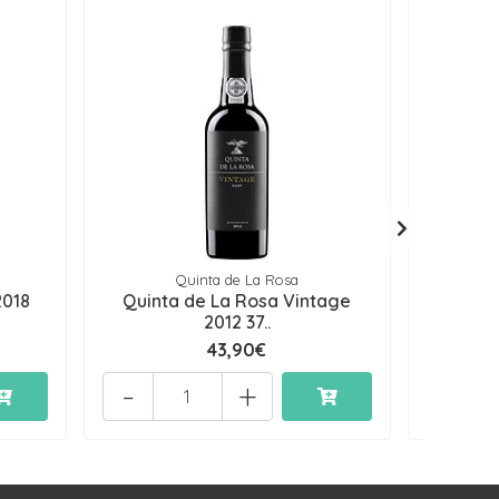
Quinta de La Rosa
2018
Quinta de La Rosa Vintage
Quinta
2012 37..
43,90€
-
+
-