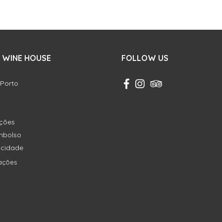
 WINE HOUSE
FOLLOW US
 Porto
ições
embolso
vacidade
ações