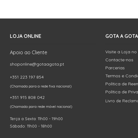
LOJA ONLINE
GOTA A GOTA
Visite a Loja no
Apoio ao Cliente
Contacte-nos
shoponline@gotaagota.pt
Parcerias
Termos e Cond
+351 223 197 854
Política de Re
(Chamada para a rede fixa nacional)
Política de Pri
+351 915 808 042
Livro de Reclam
(Chamada para rede móvel nacional)
Terça a Sexta: 11h00 - 19h00
Sábado: 11h00 - 18h00