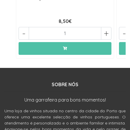
8,50€
-
+
-
SOBRE NÓS
Uma garrafeira para bons momentos!
Uma loja de vinhos situada no centro da cidade do Porto que
oferece uma excelente selecção de vinhos portugueses. O
atendimento é personalizado e o ambiente familiar e intimista.
Apaixone-se pelos bons momentos da vida e pelo prazer de