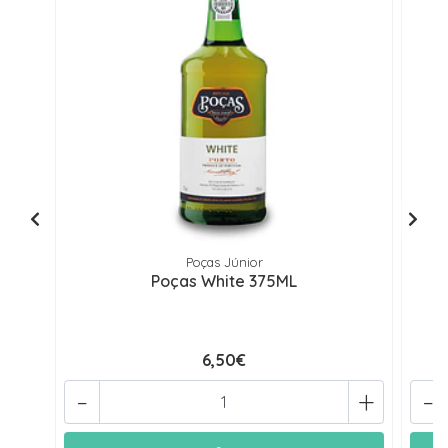
Poças Júnior
Poças White 375ML
6,50€
-
+
-