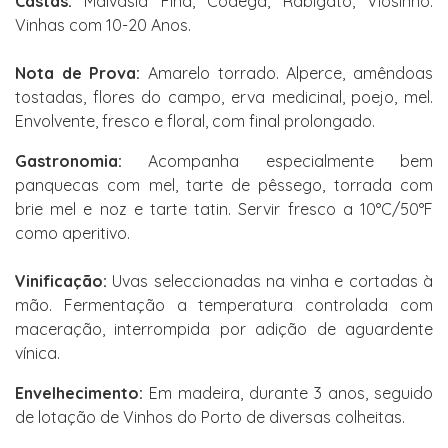
Castas:
Malvasia Fina, Códega, Rabigato, Viosinho.
Vinhas com 10-20 Anos.
Nota de Prova:
Amarelo torrado. Alperce, amêndoas
tostadas, flores do campo, erva medicinal, poejo, mel.
Envolvente, fresco e floral, com final prolongado.
Gastronomia:
Acompanha especialmente bem
panquecas com mel, tarte de pêssego, torrada com
brie mel e noz e tarte tatin. Servir fresco a 10°C/50°F
como aperitivo.
Vinificação:
Uvas seleccionadas na vinha e cortadas à
mão. Fermentação a temperatura controlada com
maceração, interrompida por adição de aguardente
vínica.
Envelhecimento:
Em madeira, durante 3 anos, seguido
de lotação de Vinhos do Porto de diversas colheitas.