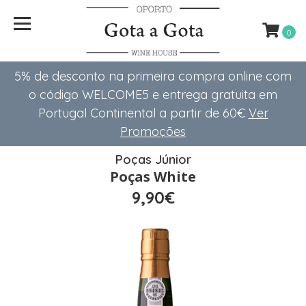
0
5% de desconto na primeira compra online com
o código WELCOME5 e entrega gratuita em
Portugal Continental a partir de 60€
Ver
Promoções
Poças Júnior
Poças White
9,90€