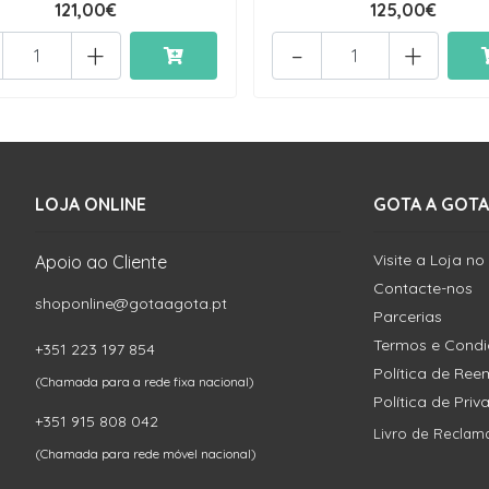
121,00€
125,00€
+
-
+
LOJA ONLINE
GOTA A GOTA
Visite a Loja no
Apoio ao Cliente
Contacte-nos
shoponline@gotaagota.pt
Parcerias
Termos e Cond
+351 223 197 854
Política de Re
(Chamada para a rede fixa nacional)
Política de Pri
+351 915 808 042
Livro de Reclam
(Chamada para rede móvel nacional)