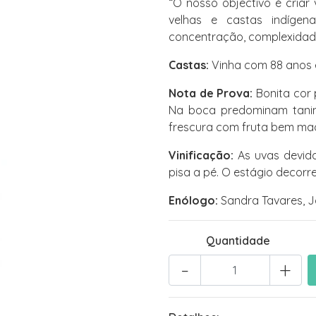
“O nosso objectivo é criar
velhas e castas indígen
concentração, complexidade
Castas:
Vinha com 88 anos 
Nota de Prova:
Bonita cor 
Na boca predominam tanino
frescura com fruta bem ma
Vinificação:
As uvas devid
pisa a pé. O estágio decorr
Enólogo:
Sandra Tavares, J
Quantidade
-
+