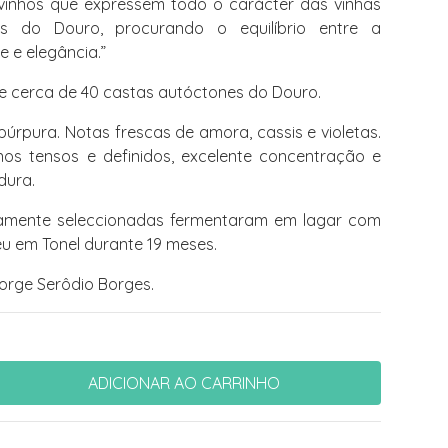
 vinhos que expressem todo o carácter das vinhas
as do Douro, procurando o equilíbrio entre a
 e elegância.”
e cerca de 40 castas autóctones do Douro.
púrpura. Notas frescas de amora, cassis e violetas.
s tensos e definidos, excelente concentração e
dura.
amente seleccionadas fermentaram em lagar com
eu em Tonel durante 19 meses.
orge Serôdio Borges.