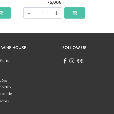
75,00€
-
+
 WINE HOUSE
FOLLOW US
 Porto
ições
embolso
vacidade
ações