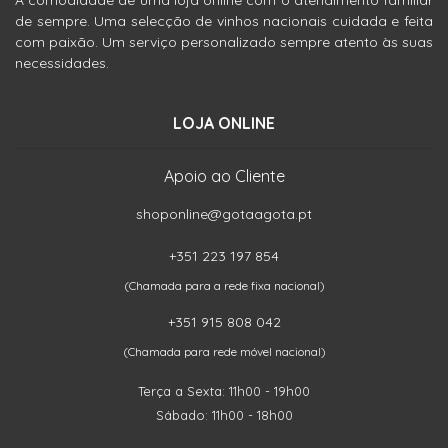
A comodidade de uma loja online com o atendimento familiar
de sempre. Uma selecção de vinhos nacionais cuidada e feita
com paixão. Um serviço personalizado sempre atento às suas
necessidades.
LOJA ONLINE
Apoio ao Cliente
shoponline@gotaagota.pt
+351 223 197 854
(Chamada para a rede fixa nacional)
+351 915 808 042
(Chamada para rede móvel nacional)
Terça a Sexta: 11h00 - 19h00
Sábado: 11h00 - 18h00