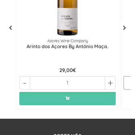
Azores Wine Company
Arinto dos Açores By António Maça..
A
29,00€
-
+