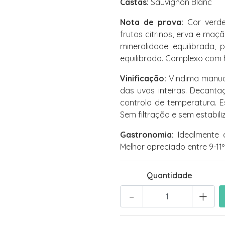
Castas:
Sauvignon Blanc
Nota de prova:
Cor verde
frutos citrinos, erva e maç
mineralidade equilibrada,
equilibrado. Complexo com 
Vinificação:
Vindima manual
das uvas inteiras. Decant
controlo de temperatura. E
Sem filtração e sem estabi
Gastronomia:
Idealmente c
Melhor apreciado entre 9-11º
Quantidade
-
+