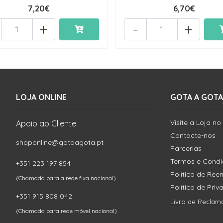
7,20€
6,70€
+
-
+
LOJA ONLINE
GOTA A GOTA
Visite a Loja no
Apoio ao Cliente
Contacte-nos
shoponline@gotaagota.pt
Parcerias
Termos e Cond
+351 223 197 854
Política de Re
(Chamada para a rede fixa nacional)
Política de Pri
+351 915 808 042
Livro de Reclam
(Chamada para rede móvel nacional)