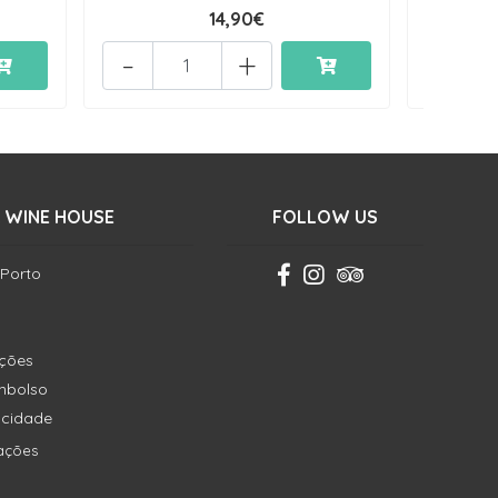
14,90€
-
+
-
 WINE HOUSE
FOLLOW US
 Porto
ições
embolso
vacidade
ações