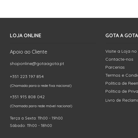
LOJA ONLINE
GOTA A GOTA
Visite a Loja no
Apoio ao Cliente
Contacte-nos
shoponline@gotaagota.pt
Parcerias
Termos e Cond
+351 223 197 854
Política de Re
(Chamada para a rede fixa nacional)
Política de Pri
+351 915 808 042
Livro de Reclam
(Chamada para rede móvel nacional)
Terça a Sexta: 11h00 - 19h00
Sábado: 11h00 - 18h00