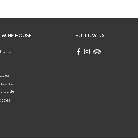
 WINE HOUSE
FOLLOW US
 Porto
ições
embolso
vacidade
ações