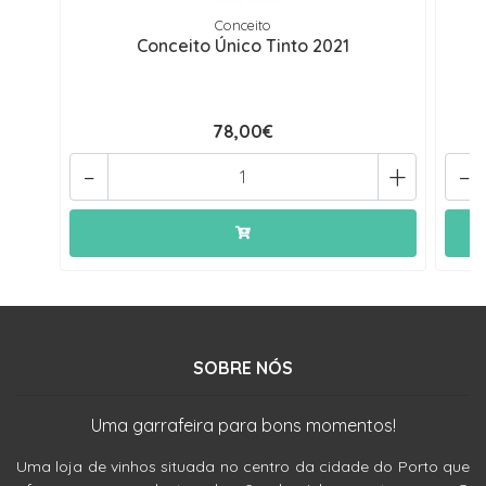
Conceito
Conceito Único Tinto 2021
78,00€
-
+
-
SOBRE NÓS
Uma garrafeira para bons momentos!
Uma loja de vinhos situada no centro da cidade do Porto que