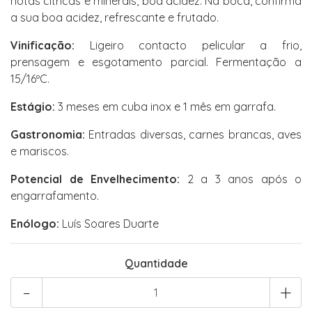
notas cítricas e minerais, boa acidez. Na boca, confirma
a sua boa acidez, refrescante e frutado.
Vinificação:
Ligeiro contacto pelicular a frio,
prensagem e esgotamento parcial. Fermentação a
15/16ºC.
Estágio:
3 meses em cuba inox e 1 mês em garrafa.
Gastronomia:
Entradas diversas, carnes brancas, aves
e mariscos.
Potencial de Envelhecimento:
2 a 3 anos após o
engarrafamento.
Enólogo:
Luís Soares Duarte
Quantidade
-
+