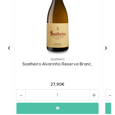
Soalheiro
Soalheiro Alvarinho Reserva Branc..
S
27,90€
-
+
-