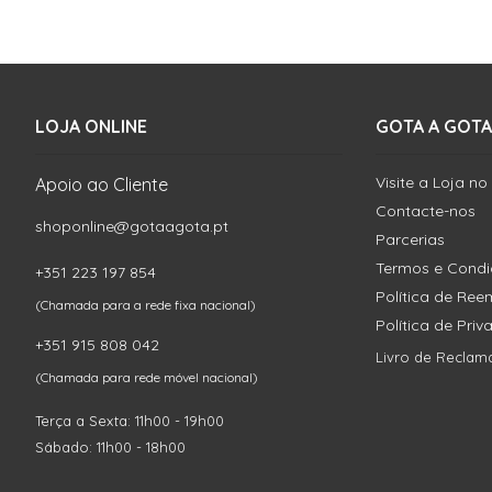
LOJA ONLINE
GOTA A GOTA
Visite a Loja no
Apoio ao Cliente
Contacte-nos
shoponline@gotaagota.pt
Parcerias
Termos e Cond
+351 223 197 854
Política de Re
(Chamada para a rede fixa nacional)
Política de Pri
+351 915 808 042
Livro de Reclam
(Chamada para rede móvel nacional)
Terça a Sexta: 11h00 - 19h00
Sábado: 11h00 - 18h00