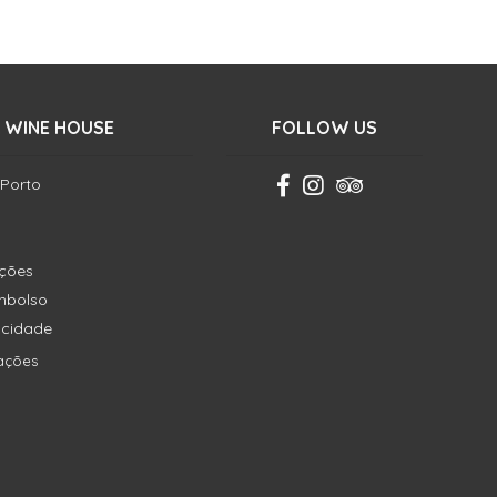
 WINE HOUSE
FOLLOW US
 Porto
ições
embolso
vacidade
ações