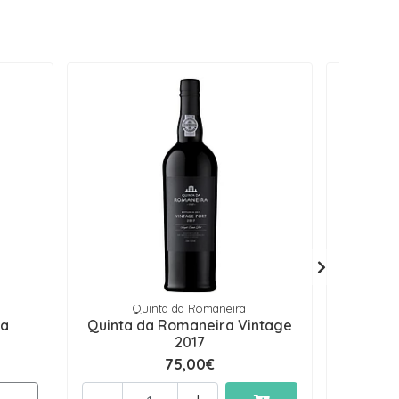
Quinta da Romaneira
Q
ga
Quinta da Romaneira Vintage
Quinta
2017
75,00€