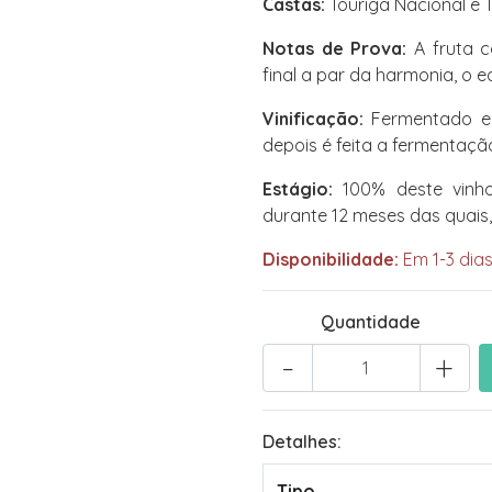
Castas:
Touriga Nacional e 
Notas de Prova:
A fruta c
final a par da harmonia, o e
Vinificação:
Fermentado em
depois é feita a fermentaçã
Estágio:
100% deste vinho
durante 12 meses das quais
Disponibilidade:
Em 1-3 dias
Quantidade
-
+
Detalhes:
Tipo