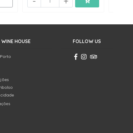
-
+
-
 WINE HOUSE
FOLLOW US
 Porto
ições
embolso
vacidade
ações