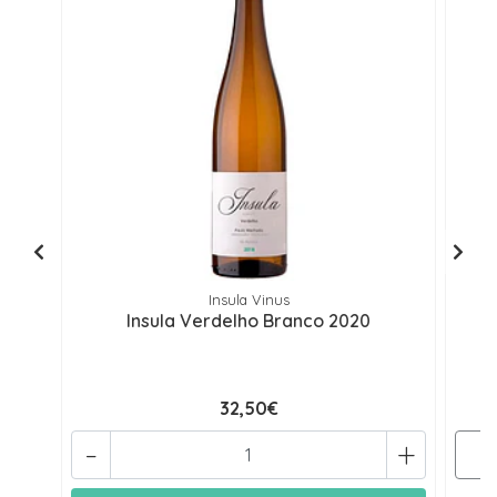
Insula Vinus
Insula Verdelho Branco 2020
A
32,50€
-
+