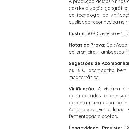
A produção destes vinhos e
pela localização geográfica d
de tecnologia de vinific
qualidade reconhecida no m
Castas:
50% Castelão e 50
Notas de Prova:
Cor: Acobre
de laranjeira, framboesas. F
Sugestões de Acompanha
os 18ºC, acompanha bem 
mediterrânica.
Vinificação:
A vindima é 
desengaçadas e prensad
decanta numa cuba de ino
Após passagem a limpo é
fermentação alcoólica.
Longevidade Prevista:
Se