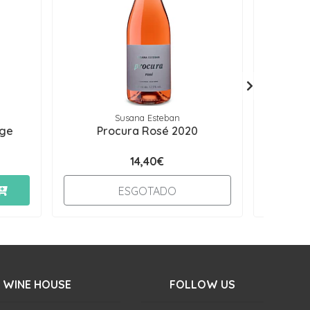
Susana Esteban
age
Procura Rosé 2020
Horác
14,40€
-
ESGOTADO
 WINE HOUSE
FOLLOW US