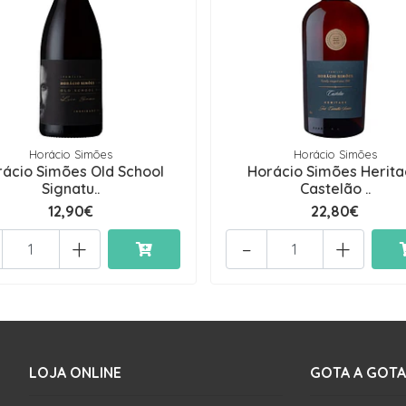
Horácio Simões
Horácio Simões
rácio Simões Old School
Horácio Simões Herit
Signatu..
Castelão ..
12,90€
22,80€
+
-
+
LOJA ONLINE
GOTA A GOTA