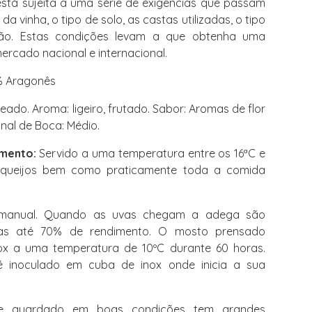
stá sujeita a uma série de exigências que passam
a vinha, o tipo de solo, as castas utilizadas, o tipo
ação. Estas condições levam a que obtenha uma
ercado nacional e internacional.
% Aragonês
ado. Aroma: ligeiro, frutado. Sabor: Aromas de flor
inal de Boca: Médio.
mento:
Servido a uma temperatura entre os 16ªC e
queijos bem como praticamente toda a comida
manual. Quando as uvas chegam a adega são
as até 70% de rendimento. O mosto prensado
x a uma temperatura de 10ºC durante 60 horas.
 inoculado em cuba de inox onde inicia a sua
 guardado em boas condições tem grandes