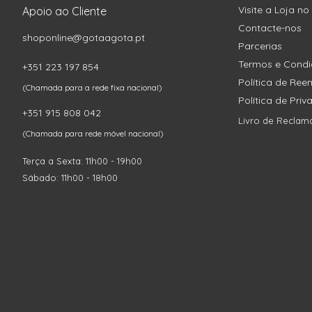
Visite a Loja no
Apoio ao Cliente
Contacte-nos
shoponline@gotaagota.pt
Parcerias
Termos e Cond
+351 223 197 854
Política de Re
(Chamada para a rede fixa nacional)
Política de Pri
+351 915 808 042
Livro de Reclam
(Chamada para rede móvel nacional)
Terça a Sexta: 11h00 - 19h00
Sábado: 11h00 - 18h00