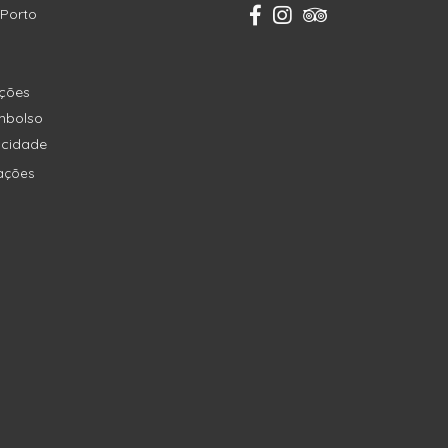
 Porto
ições
embolso
vacidade
ações