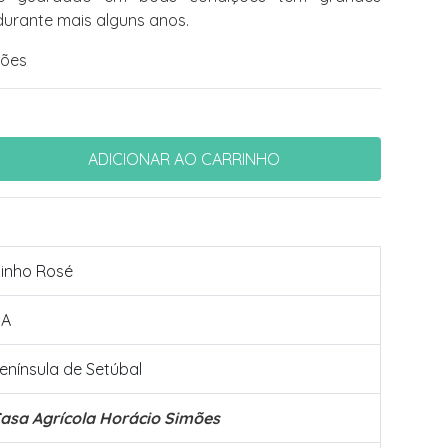
durante mais alguns anos.
mões
inho Rosé
NA
enínsula de Setúbal
asa Agrícola Horácio Simões