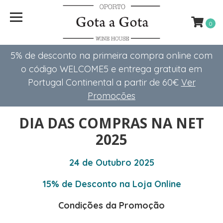
0
5% de desconto na primeira compra online com
o código WELCOME5 e entrega gratuita em
Portugal Continental a partir de 60€
Ver
Promoções
DIA DAS COMPRAS NA NET
2025
24 de Outubro 2025
15% de Desconto na Loja Online
Condições da Promoção